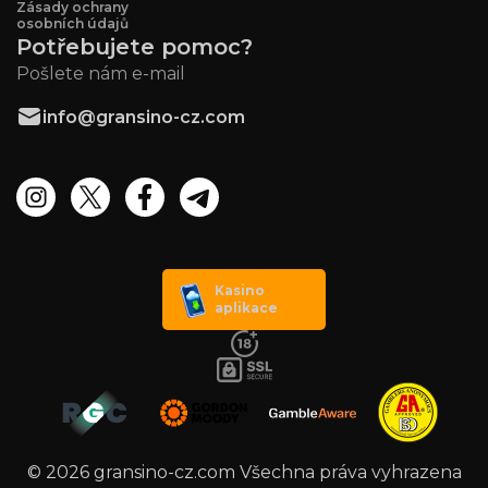
Zásady ochrany
osobních údajů
Potřebujete pomoc?
Pošlete nám e-mail
info@gransino-cz.com
Kasino
aplikace
©
2026
gransino-cz.com Všechna práva vyhrazena