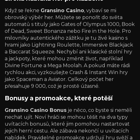
Když se řekne
Gransino Casino
, vybaví se mi
obrovský výběr her. Můžete se ponořit do světa
automatů s tituly jako Gates of Olympus 1000, Book
of Dead, Sweet Bonanza nebo Fire in the Hole. Pro
milovníky autentického zážitku je tu živé kasino s
hrami jako Lightning Roulette, Immersive Blackjack
a Baccarat Squeeze. Nechybí ani klasické stolní hry
a jackpoty, které mohou změnit život, například
Divine Fortune a Mega Moolah. A pokud máte rádi
rychlou akci, vyzkoušejte Crash & Instant Win hry
jako Spaceman a Aviator. Celkový počet her
přesahuje 9 000, což je prostě úžasné.
Bonusy a promoakce, které potěší
Gransino Casino Bonus
je něco, co byste si neměli
nechat ujít. Noví hráči se mohou těšit na dva typy
uvítacích bonusů, které jim pomohou nastartovat
jejich herní cestu. Ale zábava nekončí u uvítacích
nabídek. Pravidelné promoakce udržují hru svěží a