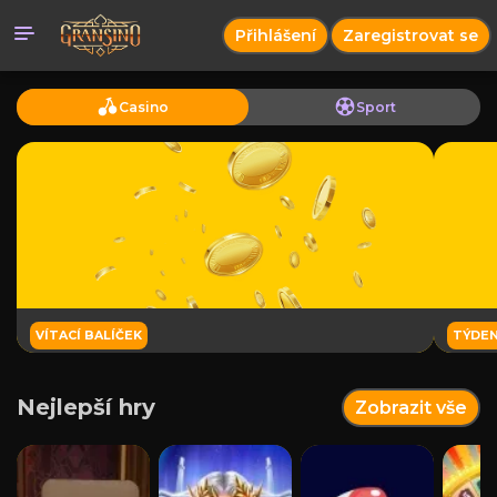
Přihlášení
Zaregistrovat se
Casino
Sport
VÍTACÍ BALÍČEK
TÝDEN
100% až do 500 € +
Živý
Nejlepší hry
Zobrazit vše
200 volných zatočení
do 2
+ 1 bonusový krab
Registrace Gransino
Zare