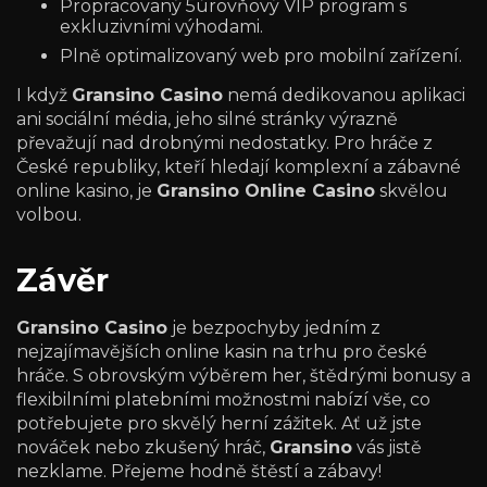
Propracovaný 5úrovňový VIP program s
exkluzivními výhodami.
Plně optimalizovaný web pro mobilní zařízení.
I když
Gransino Casino
nemá dedikovanou aplikaci
ani sociální média, jeho silné stránky výrazně
převažují nad drobnými nedostatky. Pro hráče z
České republiky, kteří hledají komplexní a zábavné
online kasino, je
Gransino Online Casino
skvělou
volbou.
Závěr
Gransino Casino
je bezpochyby jedním z
nejzajímavějších online kasin na trhu pro české
hráče. S obrovským výběrem her, štědrými bonusy a
flexibilními platebními možnostmi nabízí vše, co
potřebujete pro skvělý herní zážitek. Ať už jste
nováček nebo zkušený hráč,
Gransino
vás jistě
nezklame. Přejeme hodně štěstí a zábavy!